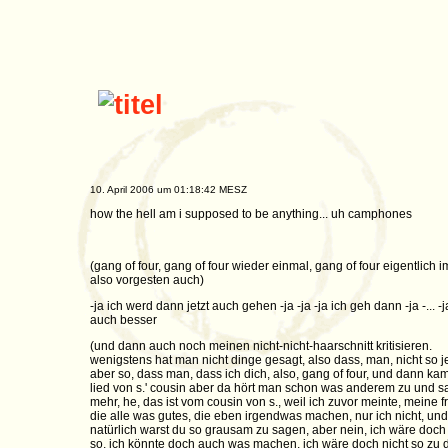
10. April 2006 um 01:18:42 MESZ
how the hell am i supposed to be anything... uh camphones
(gang of four, gang of four wieder einmal, gang of four eigentlich 
also vorgesten auch)
-ja ich werd dann jetzt auch gehen -ja -ja -ja ich geh dann -ja -... -j
auch besser
(und dann auch noch meinen nicht-nicht-haarschnitt kritisieren.
wenigstens hat man nicht dinge gesagt, also dass, man, nicht so je
aber so, dass man, dass ich dich, also, gang of four, und dann ka
lied von s.' cousin aber da hört man schon was anderem zu und sa
mehr, he, das ist vom cousin von s., weil ich zuvor meinte, meine 
die alle was gutes, die eben irgendwas machen, nur ich nicht, und
natürlich warst du so grausam zu sagen, aber nein, ich wäre doch 
so, ich könnte doch auch was machen, ich wäre doch nicht so zu