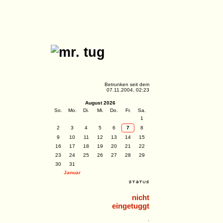
Betrunken seit dem
07.11.2004, 02:23
August 2026
So.
Mo.
Di.
Mi.
Do.
Fr.
Sa.
1
2
3
4
5
6
7
8
9
10
11
12
13
14
15
16
17
18
19
20
21
22
23
24
25
26
27
28
29
30
31
Januar
nicht
eingetuggt
.