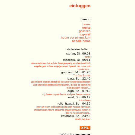
eintuggen
home
topics
galleries
tug-mail
heute vor einem Jahr
antville home
als letztes lallten:
stefan, Di., 06:08
Ende
misscaro, Di., 05:14
das resteficken hat auf der heutigen party erscheckend früh
angefangen, schon so gegen zwei. hpunkt, der zuvor mit
npunkt aus...
goncourt, Mo., 01:20
The City Too Hot
bara, So., 22:40
(doch nicht trunken genug für text über kinderstrumpfhosen
und elterliche obsession mit sachen, die sie so bestimmt
nicht bessern können....
argh, So., 07:42
my house is your house and your house is mine
smal, So., 06:12
ich schreie
rollo_hawaii, So., 04:15
immert wenn ich besoffen n8s nach hausde kommen,
offenbart sich meine seltsame angewohnhweit, mitten in
der n8 noch kochen zu...
katatonik, Sa., 23:53
tüdelü, talisker!